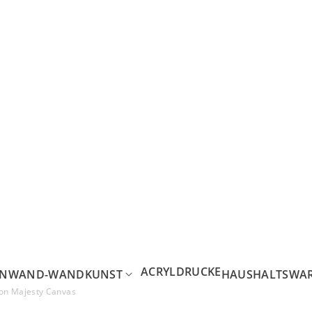
ACRYLDRUCKE
INWAND-WANDKUNST
HAUSHALTSWA
on Majesty Canvas