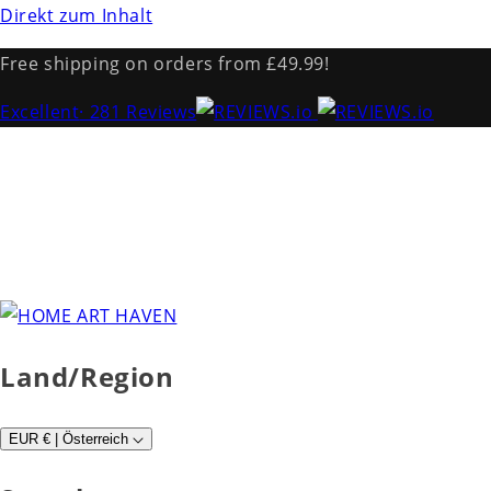
Direkt zum Inhalt
Free shipping on orders from £49.99!
Excellent
· 281 Reviews
Land/Region
EUR € | Österreich