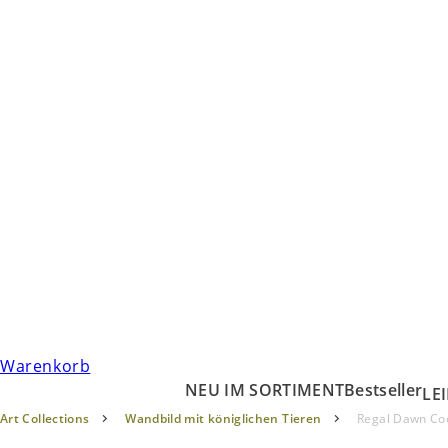
Warenkorb
NEU IM SORTIMENT
Bestseller
LE
Art Collections
Wandbild mit königlichen Tieren
Regal Dawn Co